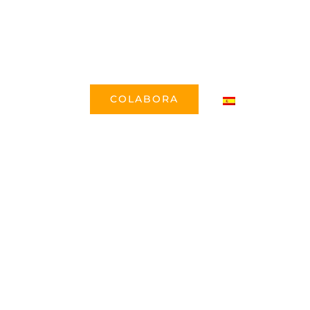
ENEFACTORES
ÚNETE
LA PALMA
COLABORA
CONTACTO